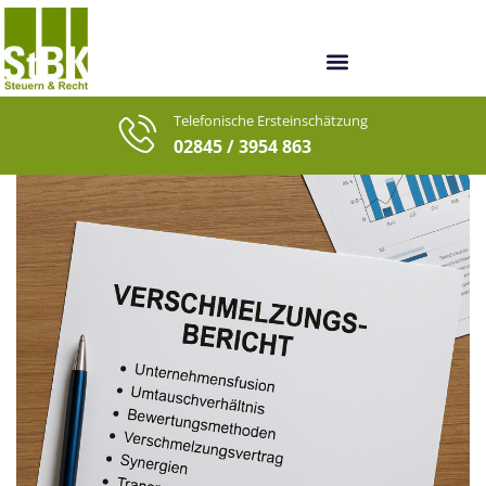
Unsere Berater
Unsere letzten Fälle
Telefonische Ersteinschätzung
02845 / 3954 863