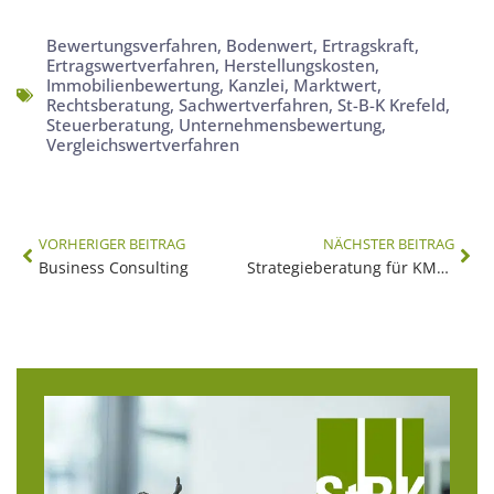
Bewertungsverfahren
,
Bodenwert
,
Ertragskraft
,
Ertragswertverfahren
,
Herstellungskosten
,
Immobilienbewertung
,
Kanzlei
,
Marktwert
,
Rechtsberatung
,
Sachwertverfahren
,
St-B-K Krefeld
,
Steuerberatung
,
Unternehmensbewertung
,
Vergleichswertverfahren
VORHERIGER BEITRAG
NÄCHSTER BEITRAG
Business Consulting
Strategieberatung für KMUs