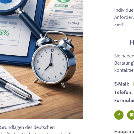
Individue
Anforderu
Ziel!
H
Sie haben
Beratung?
kontaktie
E-Mail:
Telefon:
Formula
 Grundlagen des deutschen
Hauptnie