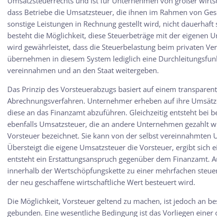
Umsatzsteuerrechts und ist für Unternehmen von großer wirtsch
dass Betriebe die Umsatzsteuer, die ihnen im Rahmen von Ges
sonstige Leistungen in Rechnung gestellt wird, nicht dauerhaft
besteht die Möglichkeit, diese Steuerbeträge mit der eigenen
wird gewährleistet, dass die Steuerbelastung beim privaten V
übernehmen in diesem System lediglich eine Durchleitungsfunk
vereinnahmen und an den Staat weitergeben.
Das Prinzip des Vorsteuerabzugs basiert auf einem transparen
Abrechnungsverfahren. Unternehmer erheben auf ihre Umsätze 
diese an das Finanzamt abzuführen. Gleichzeitig entsteht bei b
ebenfalls Umsatzsteuer, die an andere Unternehmen gezahlt wir
Vorsteuer bezeichnet. Sie kann von der selbst vereinnahmten
Übersteigt die eigene Umsatzsteuer die Vorsteuer, ergibt sich ei
entsteht ein Erstattungsanspruch gegenüber dem Finanzamt. Au
innerhalb der Wertschöpfungskette zu einer mehrfachen steuer
der neu geschaffene wirtschaftliche Wert besteuert wird.
Die Möglichkeit, Vorsteuer geltend zu machen, ist jedoch an b
gebunden. Eine wesentliche Bedingung ist das Vorliegen ein