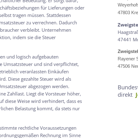
aftlicher Bedeutung. Er sorgt dafür,
Weyerhof
chäftsbeziehungen für Lieferungen oder
47803 Kre
 selbst tragen müssen. Stattdessen
 Umsatzsteuer zu verrechnen. Dadurch
Zweigste
erbraucher verbleibt. Unternehmen
Haagstra
tion, indem sie die Steuer
47441 M
Zweigste
ten und logisch aufgebauten
Rayener S
Umsatzsteuer und sind verpflichtet,
47506 Neu
etrieblich veranlassten Einkäufen
d. Diese gezahlte Steuer wird als
 Umsatzsteuer abgezogen werden.
Bundesw
ne Zahllast. Liegt die Vorsteuer höher,
direkt
f diese Weise wird verhindert, dass es
lichen Belastung kommt, da stets nur
estimmte rechtliche Voraussetzungen
er ordnungsgemäßen Rechnung im Sinne