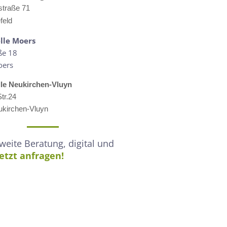
straße 71
feld
lle M
oers
ße 18
oers
lle
Neukirchen-Vluyn
tr.24
kirchen-Vluyn
eite Beratung, digital und
Jetzt anfragen!