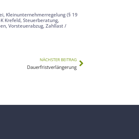
ei
,
Kleinunternehmerregelung (§ 19
-K Krefeld
,
Steuerberatung
,
men
,
Vorsteuerabzug
,
Zahllast /
NÄCHSTER BEITRAG
Dauerfristverlängerung