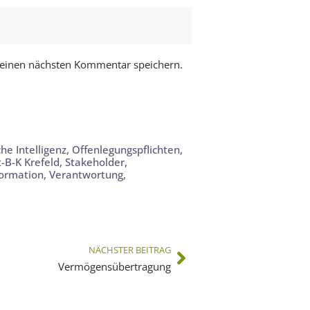
meinen nächsten Kommentar speichern.
che Intelligenz
,
Offenlegungspflichten
,
t-B-K Krefeld
,
Stakeholder
,
ormation
,
Verantwortung
,
NÄCHSTER BEITRAG
Vermögensübertragung