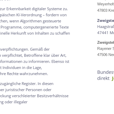
Weyerhof
r Erkennbarkeit digitaler Systeme zu.
47803 Kre
päischen KI-Verordnung – fordern von
Zweigste
chen, wenn Algorithmen gesteuerte
Haagstra
rte Programme, computergenerierte Texte
47441 M
hinelle Herkunft von Inhalten zu schaffen
Zweigste
Rayener S
sverpflichtungen. Gemäß der
47506 Neu
erpflichtet, Betroffene klar über Art,
formationen zu informieren. Ebenso ist
t Individuen in die Lage,
Bundesw
 ihre Rechte wahrzunehmen.
direkt
 zugängliche Register. In diesen
er juristischer Personen oder
kung verschleierter Besitzverhältnisse
g oder illegaler