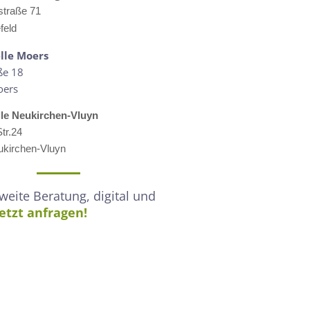
straße 71
feld
lle M
oers
ße 18
oers
lle
Neukirchen-Vluyn
tr.24
kirchen-Vluyn
eite Beratung, digital und
Jetzt anfragen!