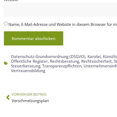
Name, E-Mail-Adresse und Website in diesem Browser für 
Datenschutz-Grundverordnung (DSGVO)
,
Kanzlei
,
Künstli
Öffentliche Register
,
Rechtsberatung
,
Rechtssicherheit
,
S
Steuerberatung
,
Transparenzpflichten
,
Unternehmensinf
Vertrauensbildung
VORHERIGER BEITRAG
Verschmelzungsplan