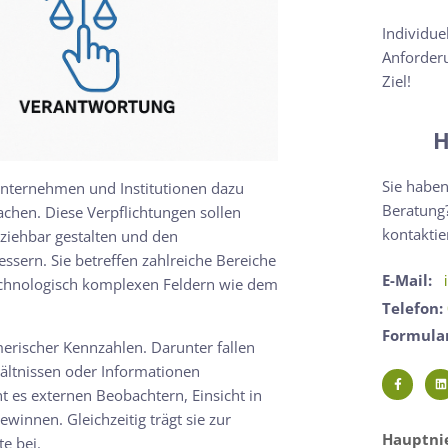
Individue
Anforderu
Ziel!
H
Sie haben
 Unternehmen und Institutionen dazu
Beratung?
achen. Diese Verpflichtungen sollen
kontaktie
lziehbar gestalten und den
sern. Sie betreffen zahlreiche Bereiche
E-Mail:
technologisch komplexen Feldern wie dem
Telefon:
Formula
erischer Kennzahlen. Darunter fallen
hältnissen oder Informationen
t es externen Beobachtern, Einsicht in
winnen. Gleichzeitig trägt sie zur
Hauptnie
e bei.