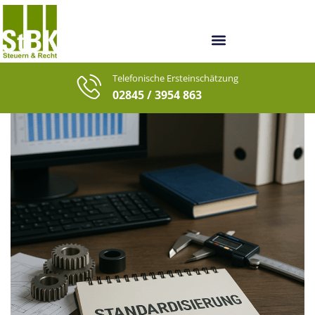
Unsere Berater
Unsere letzten Fälle
Telefonische Ersteinschätzung
02845 / 3954 863