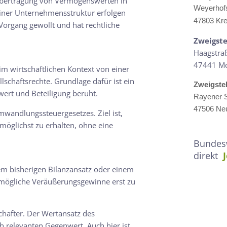
 Übertragung von Vermögenswerten in
Weyerhof
iner Unternehmensstruktur erfolgen
47803 Kre
 Vorgang gewollt und hat rechtliche
Zweigste
Haagstra
47441 M
 wirtschaftlichen Kontext von einer
schaftsrechte. Grundlage dafür ist ein
Zweigste
ert und Beteiligung beruht.
Rayener S
47506 Neu
mwandlungssteuergesetzes. Ziel ist,
möglichst zu erhalten, ohne eine
Bundesw
direkt
m bisherigen Bilanzansatz oder einem
mögliche Veräußerungsgewinne erst zu
chafter. Der Wertansatz des
h relevanten Gegenwert. Auch hier ist