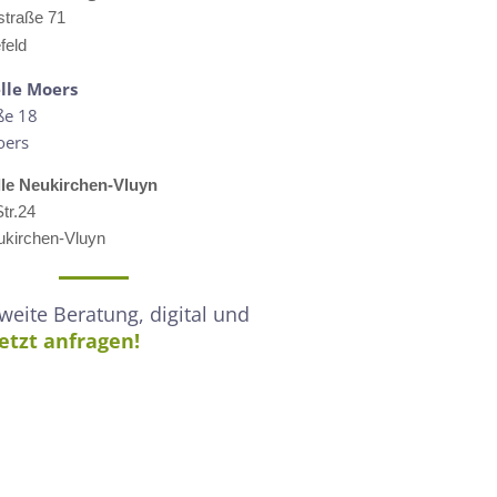
straße 71
feld
lle M
oers
ße 18
oers
lle
Neukirchen-Vluyn
tr.24
kirchen-Vluyn
eite Beratung, digital und
Jetzt anfragen!