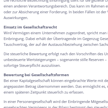
Die rechtliche Bezeichnung
Einbringung
steht für die gezielte
einen anderen Verantwortungsbereich. Das kann im Rahmen e
oder zur Absicherung einer Forderung. In beiden Fällen ist der
Auswirkungen.
Einsatz im Gesellschaftsrecht
Wird Vermögen einem Unternehmen zugeordnet, spricht man im
Einbringung. Dabei erhält der Übertragende im Gegenzug Gesell
Tauschvertrag, der auf der Austauschbeziehung zwischen Sachw
Die steuerliche Bewertung erfolgt nach den Vorschriften des U
unbesteuerte Wertsteigerungen – sogenannte stille Reserven
– 
sofortige Steuerpflicht auszulösen.
Bewertung bei Gesellschaftsformen
Bei einer
Kapitalgesellschaft
können eingebrachte Werte mit de
angepassten Betrag übernommen werden. Das ermöglicht es, 
einem späteren Zeitpunkt steuerlich zu erfassen.
In einer
Personengesellschaft
wird der Einbringende Mitgesells
eingebrachten Vermögens in der Bilanz bestimmt den steuerlic