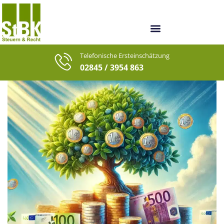
Unsere Berater
Unsere letzten Fälle
Telefonische Ersteinschätzung
02845 / 3954 863