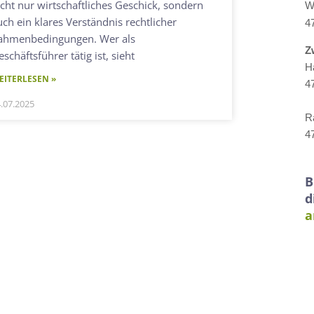
icht nur wirtschaftliches Geschick, sondern
W
uch ein klares Verständnis rechtlicher
4
ahmenbedingungen. Wer als
Z
schäftsführer tätig ist, sieht
H
EITERLESEN »
4
.07.2025
R
4
B
d
a