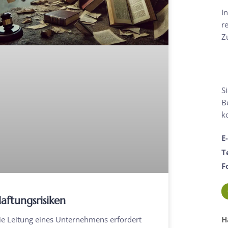
I
r
Z
S
B
k
E
T
F
aftungsrisiken
ie Leitung eines Unternehmens erfordert
H