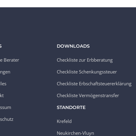
S
DOWNLOADS
e Berater
Checkliste zur Erbberatung
ungen
Checkliste Schenkungssteuer
lles
Checkliste Erbschaftsteuererklärung
kt
Checkliste Vermögenstransfer
essum
STANDORTE
schutz
Krefeld
Neukirchen-Vluyn