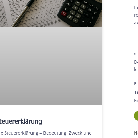
I
r
Z
S
B
k
E
T
F
teuererklärung
ie Steuererklärung – Bedeutung, Zweck und
H