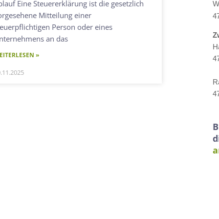
blauf Eine Steuererklärung ist die gesetzlich
W
orgesehene Mitteilung einer
4
teuerpflichtigen Person oder eines
Z
nternehmens an das
H
EITERLESEN »
4
.11.2025
R
4
B
d
a